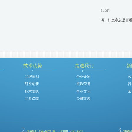
15.5K
呃，好文章总是百看
技术优势
走进我们
新
品牌策划
企业介绍
公
研发创新
资质荣誉
行
技术团队
企业文化
常
品质保障
公司环境
2.
3.
邓白氏编码申请：4008-707-601
邓白